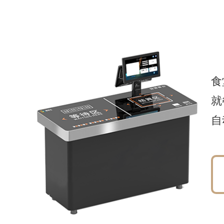
食
就
自