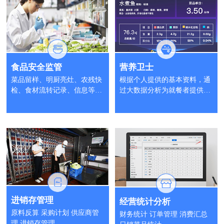
食品安全监管
营养卫士
菜品留样、明厨亮灶、农残快
根据个人提供的基本资料，通
检、食材流转记录、信息等全
过大数据分析为就餐者提供科
过程监管溯源
学营养摄入分析
进销存管理
经营统计分析
原料反算 采购计划 供应商管
财务统计 订单管理 消费汇总
理 进销存管理